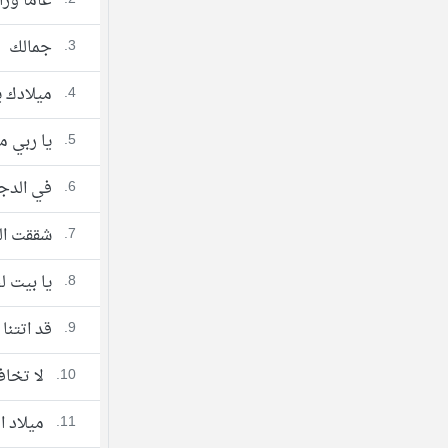
عاما ورا
3.
جمالك
4.
ميلادك ي
5.
يا ربي م
6.
في الدج
7.
شققت ال
8.
يا بيت 
9.
قد اتتنا
10.
لا تخاف
11.
ميلاد 