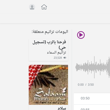
البومات ترانيم متعلقة:
فرحنا بالرب (تسجيل
حي)
ترانيم السماء
23,528
0.00
/
3:50
03:50
سلام