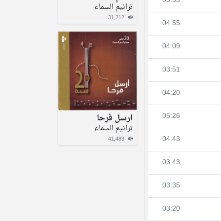
03:55
ترانيم السماء
31,212
04:55
04:09
03:51
04:20
05:26
ارسل فرحا
ترانيم السماء
04:43
41,483
03:43
03:35
03:20