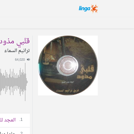
قلبي مذود
ترانيم السماء
64,020
1.
المجد لل
2.