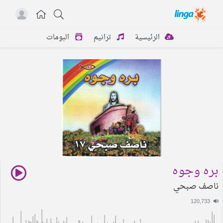
الرئيسية
ترانيم
البومات
بره وجوه
ناصف صبحي
120,733