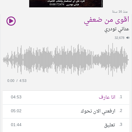
منذ 16 سنة
اقوى من ضعفي
عناني تودري
32,678
0.00
/
4:53
1.
انا عارف
04:53
2.
ارفعني الان نحوك
05:02
3.
تعليق
01:44