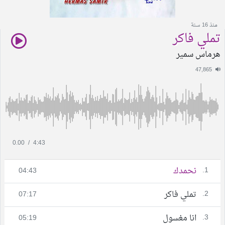
منذ 16 سنة
تملي فاكر
هرماس سمير
47,865
0.00
/
4:43
1.
نحمدك
04:43
2.
تملي فاكر
07:17
3.
انا مغسول
05:19