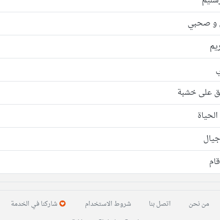
شليم
 و صحبي
يم
ي
لق على خشبة
الحياة
جيال
قام
من نحن
اتصل بنا
شروط الاستخدام
شاركنا في الخدمة