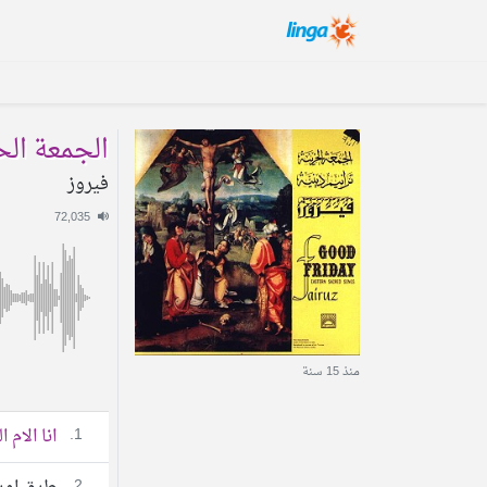
الجمعة الح
فيروز
72,035
منذ 15 سنة
1.
انا الام 
2.