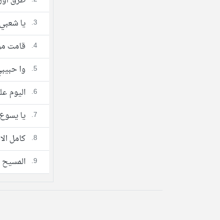
طرق اور
3.
يا شعبي
4.
قامت مر
5.
وا حبيب
6.
اليوم ع
7.
يا يسوع 
8.
كامل الا
9.
المسيح 