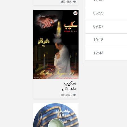
12:06
152,463
06:55
09:07
10:18
12:44
سكيب
ماهر فايز
105,846