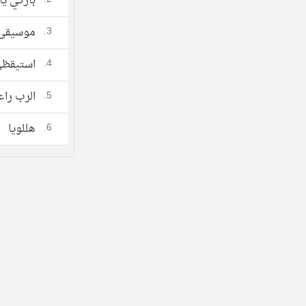
باركي يا
3.
موسيقى
4.
استيقظ
5.
الرب را
6.
هللويا