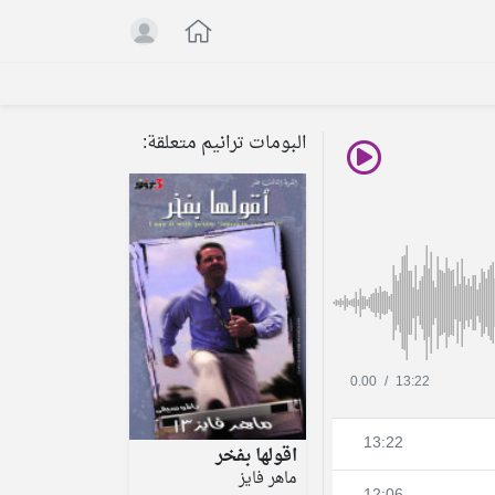
البومات ترانيم متعلقة:
0.00
/
13:22
13:22
اقولها بفخر
ماهر فايز