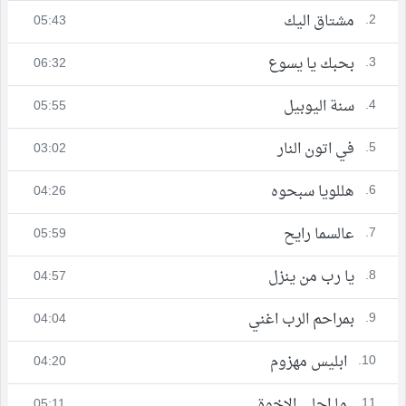
2.
مشتاق اليك
05:43
3.
بحبك يا يسوع
06:32
4.
سنة اليوبيل
05:55
5.
في اتون النار
03:02
6.
هللويا سبحوه
04:26
7.
عالسما رايح
05:59
8.
يا رب من ينزل
04:57
9.
بمراحم الرب اغني
04:04
10.
ابليس مهزوم
04:20
11.
ما احلى الاخوة
05:11