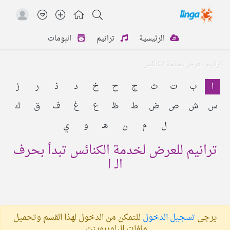
الرئيسية
ترانيم
البومات
ترانيم للعرض لخدمة الكنائس
ا
ب
ت
ث
ج
ح
خ
د
ذ
ر
ز
س
ش
ص
ض
ط
ظ
ع
غ
ف
ق
ك
ل
م
ن
هـ
و
ي
ترانيم للعرض لخدمة الكنائس تبدأ بحرف
الـ ا
يرجى
تسجيل الدخول
للتمكن من الدخول لهذا القسم وتحميل
ملفات الباوربوينت.