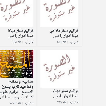
ترانيم سفر ملاخي
ترانيم سفر ميخا
مينا ادوار راضي
مينا ادوار راضي
4 ترانيم
|
544
7 ترانيم
|
703
تسابيح ومدائح
وتماحيد للرب يسوع
ترانيم سفر يونان
المسيح - ترانيم طويل
مينا ادوار راضي
كلمات وترنيم مينا ادو
4 ترانيم
|
723
9 ترانيم
|
4,507