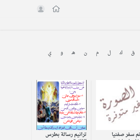
ق
ك
ل
م
ن
هـ
و
ي
نم سفر صفنيا
ترانيم رسالة بطرس