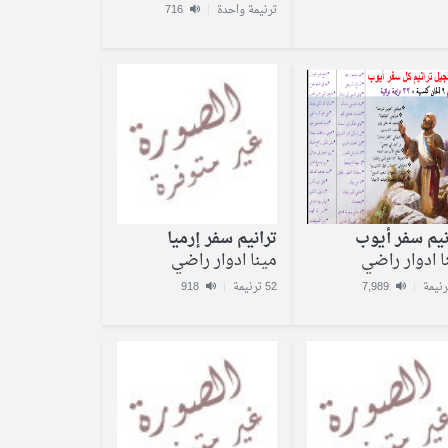
ترنيمة واحدة
|
716
نيم سفر أيوب
ترانيم سفر إرميا
ا ادوار راضي
مينا ادوار راضي
|
7,989
52 ترنيمة
|
918