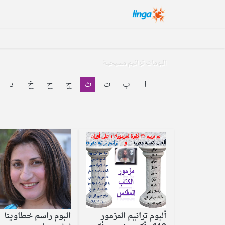
البومات ترانيم مسيحية
ا
ب
ت
ث
ج
ح
خ
د
ألبوم ترانيم المزمور
البوم راسم خطاوينا