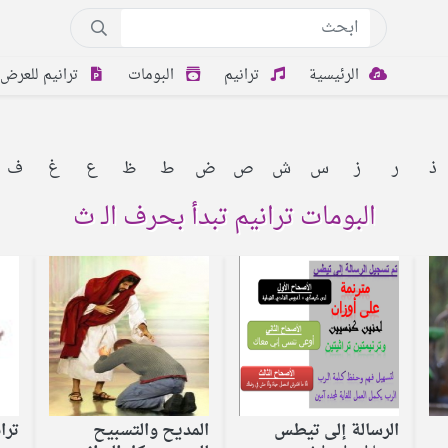
الرئيسية
ترانيم
البومات
ترانيم للعرض
ذ
ر
ز
س
ش
ص
ض
ط
ظ
ع
غ
ف
البومات ترانيم تبدأ بحرف الـ ث
الرسالة إلى تيطس
المديح والتسبيح
ترا