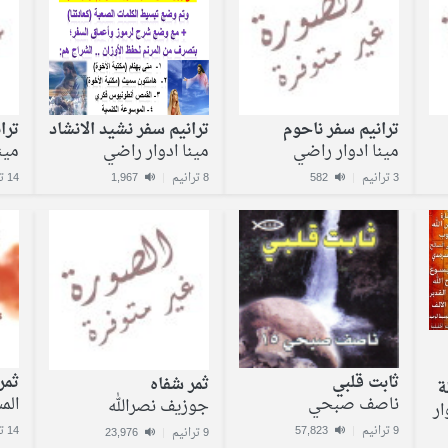
ترانيم سفر ناحوم
ترانيم سفر نشيد الانشاد
ترا
مينا ادوار راضي
مينا ادوار راضي
مين
3 ترانيم
|
582
8 ترانيم
|
1,967
14 ترنيمة
ثمر
ثابت قلبي
ثمر شفاه
ة
الم
ناصف صبحي
جوزيف نصرالله
ار
14 ترنيمة
9 ترانيم
|
57,823
9 ترانيم
|
23,976