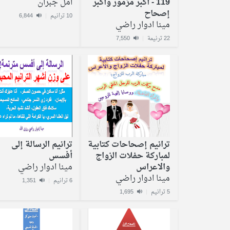
119 - أكبر مزمور وأكبر
امل جبران
إصحاح
10 ترانيم
|
6,844
مينا ادوار راضي
22 ترنيمة
|
7,550
ترانيم إصحاحات كتابية
ترانيم الرسالة إلى
لمباركة حفلات الزواج
أفسس
والاعراس
مينا ادوار راضي
مينا ادوار راضي
6 ترانيم
|
1,351
5 ترانيم
|
1,695