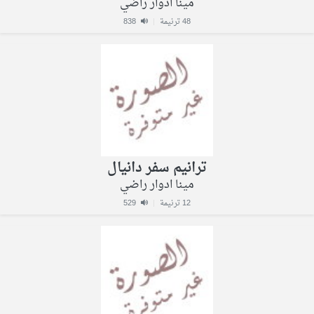
مينا ادوار راضي
48 ترنيمة
|
838
ترانيم سفر دانيال
مينا ادوار راضي
12 ترنيمة
|
529