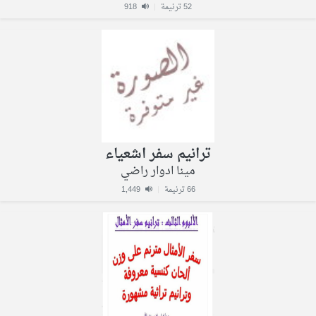
52 ترنيمة
|
918
ترانيم سفر اشعياء
مينا ادوار راضي
66 ترنيمة
|
1,449