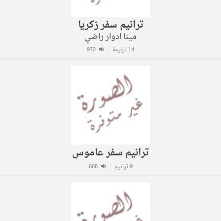
ترانيم سفر زكريا
مينا ادوار راضي
14 ترنيمة
|
972
ترانيم سفر عاموس
9 ترانيم
|
668