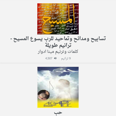
تسابيح ومدائح وتماحيد للرب يسوع المسيح -
ترانيم طويلة
كلمات وترنيم مينا ادوار
9 ترانيم
|
4,507
حب