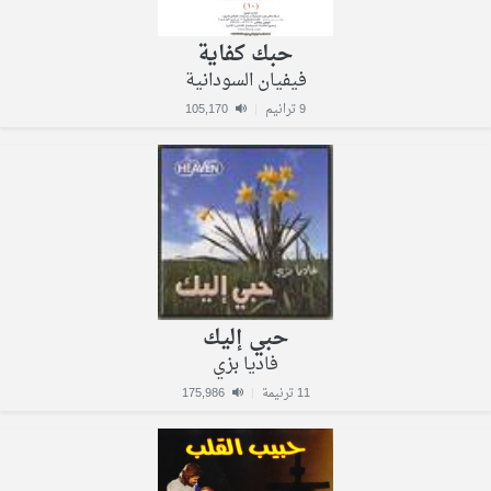
حبك كفاية
فيفيان السودانية
9 ترانيم
|
105,170
حبي إليك
فاديا بزي
11 ترنيمة
|
175,986