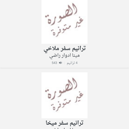
ترانيم سفر ملاخي
مينا ادوار راضي
4 ترانيم
|
543
ترانيم سفر ميخا