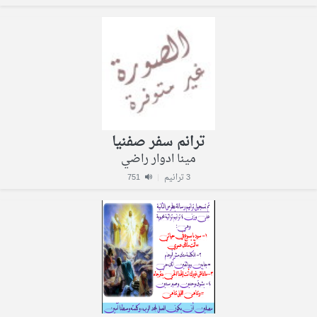
ترانم سفر صفنيا
مينا ادوار راضي
3 ترانيم
|
751